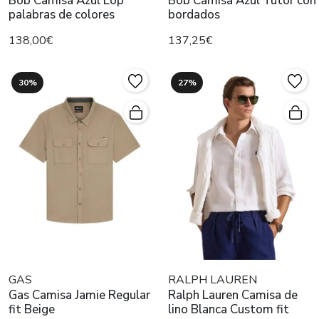
Bob Camisa Azul Lop
Bob Camisa Azul Tutor con
palabras de colores
bordados
138,00€
137,25€
30%
27%
GAS
RALPH LAUREN
Gas Camisa Jamie Regular
Ralph Lauren Camisa de
fit Beige
lino Blanca Custom fit