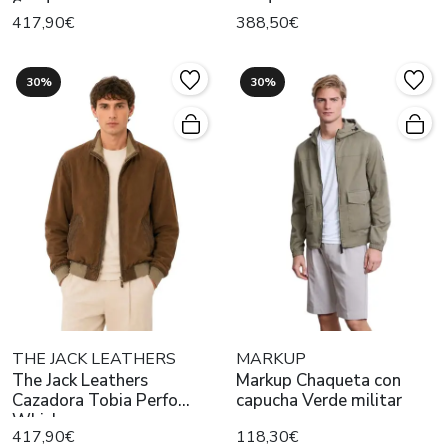
Suede
suede
417,90€
388,50€
30%
30%
THE JACK LEATHERS
MARKUP
The Jack Leathers
Markup Chaqueta con
Cazadora Tobia Perfo
capucha Verde militar
Whisky
417,90€
118,30€