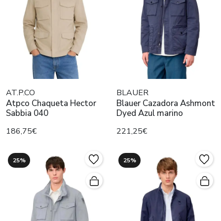
AT.P.CO
BLAUER
Atpco Chaqueta Hector
Blauer Cazadora Ashmont
Sabbia 040
Dyed Azul marino
186,75€
221,25€
25%
25%