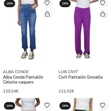
28%
28%
ALBA CONDE
LUIS CIVIT
Alba Conde Pantalón
Civit Pantalón Grosella
Celeste vaquero
120,24€
112,32€
28%
28%