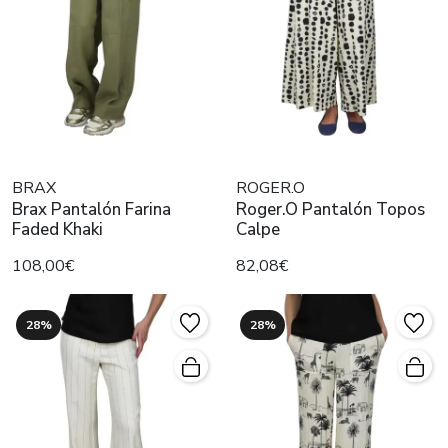
BRAX
ROGER.O
Brax Pantalón Farina
Roger.O Pantalón Topos
Faded Khaki
Calpe
108,00€
82,08€
28%
28%