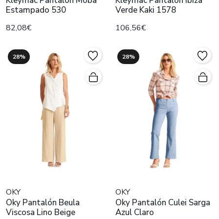
Kleymac Pantalón Moba
Kleymac Pantalón Ibiza
Estampado 530
Verde Kaki 1578
82,08€
106,56€
28%
28%
OKY
OKY
Oky Pantalón Beula
Oky Pantalón Culei Sarga
Viscosa Lino Beige
Azul Claro