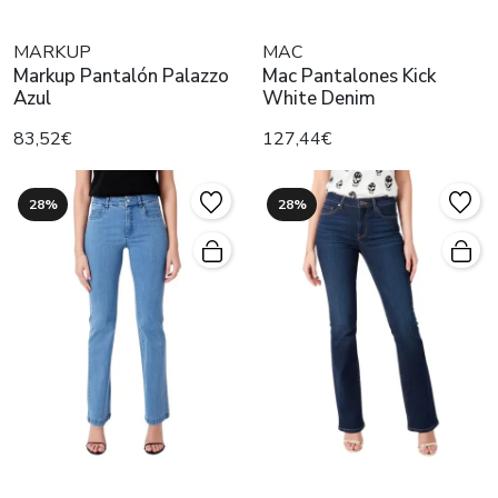
MARKUP
MAC
Markup Pantalón Palazzo
Mac Pantalones Kick
Azul
White Denim
83,52€
127,44€
28%
28%