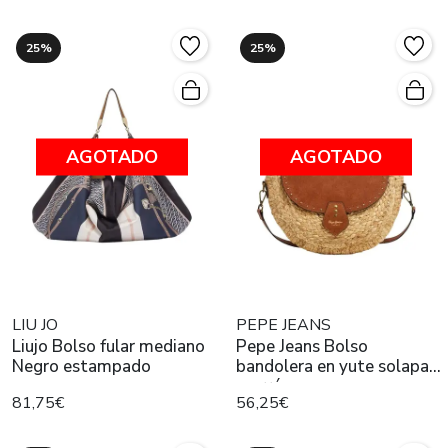
25%
25%
AGOTADO
AGOTADO
LIU JO
PEPE JEANS
Liujo Bolso fular mediano
Pepe Jeans Bolso
Negro estampado
bandolera en yute solapa
marrón
81,75€
56,25€