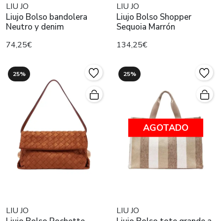
LIU JO
LIU JO
Liujo Bolso bandolera
Liujo Bolso Shopper
Neutro y denim
Sequoia Marrón
74,25€
134,25€
25%
25%
AGOTADO
LIU JO
LIU JO