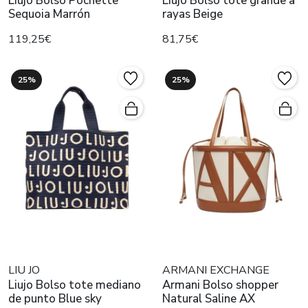
Liujo Bolso Pochette
Liujo Bolso tote grande a
Sequoia Marrón
rayas Beige
119,25€
81,75€
25%
25%
LIU JO
ARMANI EXCHANGE
Liujo Bolso tote mediano
Armani Bolso shopper
de punto Blue sky
Natural Saline AX