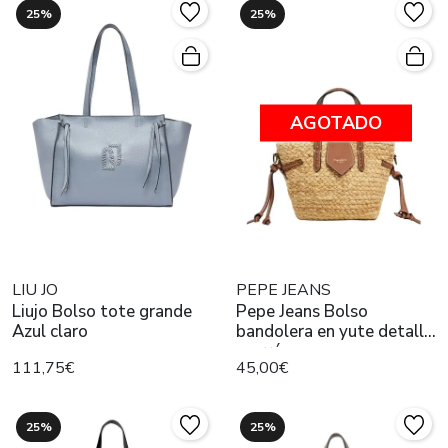
25%
25%
AGOTADO
LIU JO
PEPE JEANS
Liujo Bolso tote grande
Pepe Jeans Bolso
Azul claro
bandolera en yute detalles
marrón
111,75€
45,00€
25%
25%