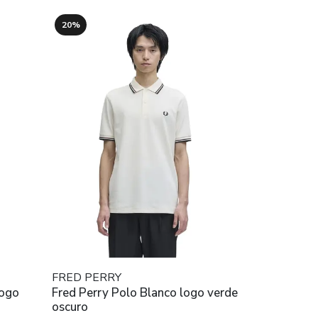
20%
FRED PERRY
logo
Fred Perry Polo Blanco logo verde
oscuro