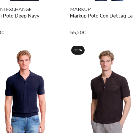
NI EXCHANGE
MARKUP
i Polo Deep Navy
Markup Polo Con Dettag L
0€
55,30€
30%