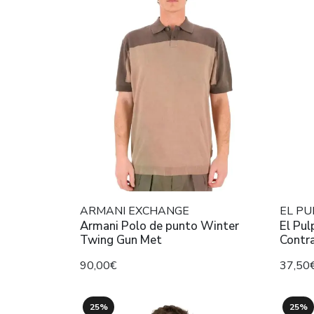
ARMANI EXCHANGE
EL PU
Armani Polo de punto Winter
El Pu
Twing Gun Met
Contr
90,00€
37,50
25%
25%