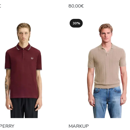
€
80,00€
30%
PERRY
MARKUP