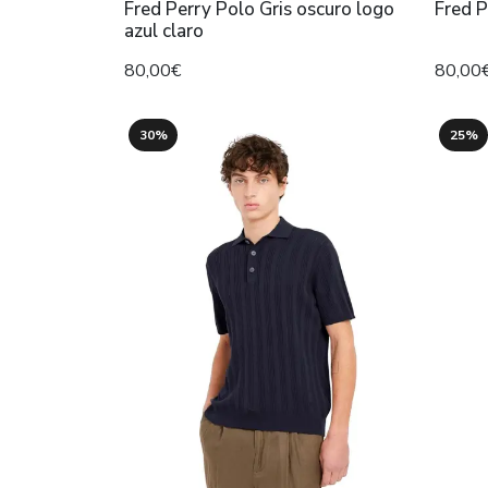
Fred Perry Polo Gris oscuro logo
Fred P
azul claro
80,00€
80,00
30%
25%