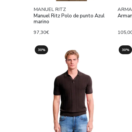
MANUEL RITZ
ARMA
Manuel Ritz Polo de punto Azul
Arman
marino
97,30€
105,0
30%
30%