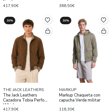
Suede
suede
417,90€
388,50€
30%
30%
THE JACK LEATHERS
MARKUP
The Jack Leathers
Markup Chaqueta con
Cazadora Tobia Perfo
capucha Verde militar
Whisky
417,90€
118,30€