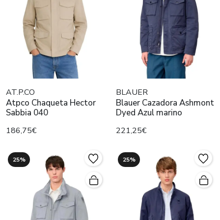
AT.P.CO
BLAUER
Atpco Chaqueta Hector
Blauer Cazadora Ashmont
Sabbia 040
Dyed Azul marino
186,75€
221,25€
25%
25%