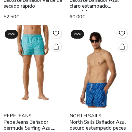
Lacoste Bañador verde de
Lacoste Bañador Azul
secado rápido
claro estampado
cocodrilos
52,50€
60,00€
25%
25%
PEPE JEANS
NORTH SAILS
Pepe Jeans Bañador
North Sails Bañador Azul
bermuda Surfing Azul
oscuro estampado peces