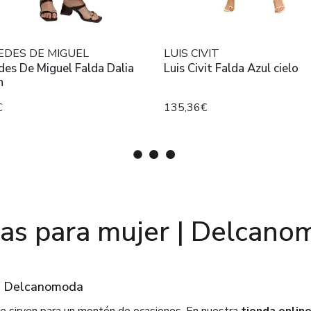
EDES DE MIGUEL
LUIS CIVIT
es De Miguel Falda Dalia
Luis Civit Falda Azul cielo
n
€
135,36€
das para mujer | Delcano
on Delcanomoda