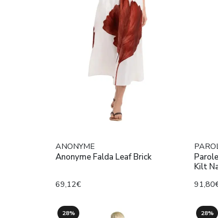
ANONYME
PARO
Anonyme Falda Leaf Brick
Parol
Kilt N
69,12€
91,80
28%
28%