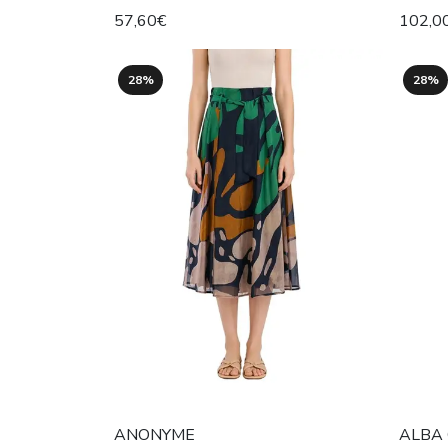
57,60€
102,0
28%
28%
ANONYME
ALBA