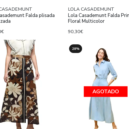
 CASADEMUNT
LOLA CASADEMUNT
Casademunt Falda plisada
Lola Casademunt Falda Pri
izada
Floral Multicolor
0€
90,30€
28%
AGOTADO