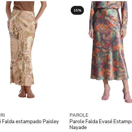
15%
RI
PAROLE
i Falda estampado Paisley
Parole Falda Evasé Estam
Nayade