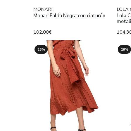
MONARI
LOLA
Monari Falda Negra con cinturón
Lola 
metal
102,00€
104,3
28%
28%