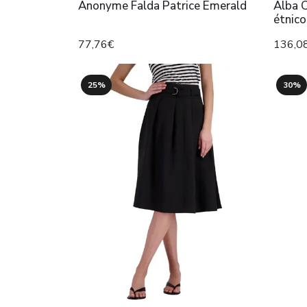
Anonyme Falda Patrice Emerald
Alba 
étnico
77,76€
136,0
25%
30%