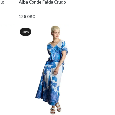
ilo
Alba Conde Falda Crudo
136,08€
28%