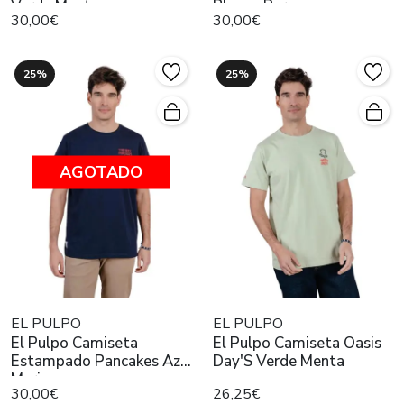
Verde Menta
Blanco Puro
30,00€
30,00€
25%
25%
AGOTADO
EL PULPO
EL PULPO
El Pulpo Camiseta
El Pulpo Camiseta Oasis
Estampado Pancakes Azul
Day'S Verde Menta
Marino
30,00€
26,25€