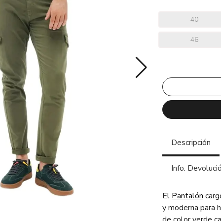
40
46
Descripción
Info. Devoluci
El
Pantalón
carg
y moderna para h
de color verde ca