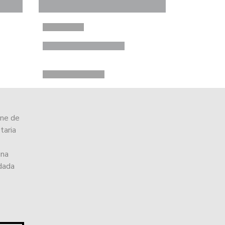
ine de
taria
una
ndada