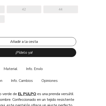
42
44
¡Pídelo ya!
Material
Info. Envío
ón
Info. Cambios
Opiniones
o verde de
EL PULPO
es una prenda versátil
ombre. Confeccionado en un tejido resistente
qui, este pantalón ofrece un ajuste perfecto