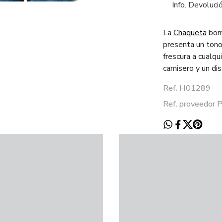
Info. Devoluci
La
Chaqueta
bom
presenta un tono
frescura a cualqu
camisero y un di
Ref. H01289
Ref. proveedor