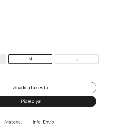
M
L
¡Pídelo ya!
Material
Info. Envío