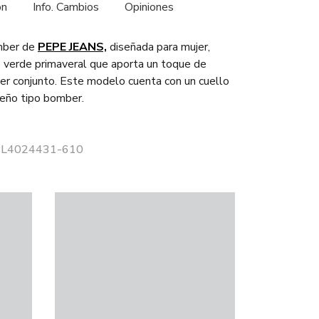
ón
Info. Cambios
Opiniones
ber de
PEPE JEANS,
diseñada para mujer,
 verde primaveral que aporta un toque de
ier conjunto. Este modelo cuenta con un cuello
seño tipo bomber.
 PL4024431-610