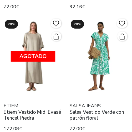
72,00€
92,16€
28%
28%
AGOTADO
ETIEM
SALSA JEANS
Etiem Vestido Midi Evasé
Salsa Vestido Verde con
Tencel Piedra
patrón floral
172,08€
72,00€