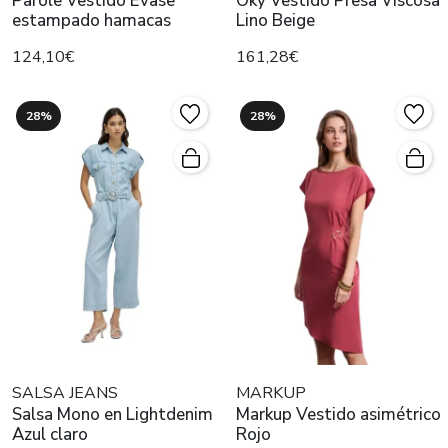
Parole Vestido Evase
Oky Vestido Presa Viscosa
estampado hamacas
Lino Beige
124,10€
161,28€
28%
28%
SALSA JEANS
MARKUP
Salsa Mono en Lightdenim
Markup Vestido asimétrico
Azul claro
Rojo