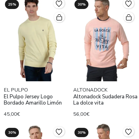
25%
30%
EL PULPO
ALTONADOCK
El Pulpo Jersey Logo
Altonadock Sudadera Rosa
Bordado Amarillo Limón
La dolce vita
45,00€
56,00€
30%
30%