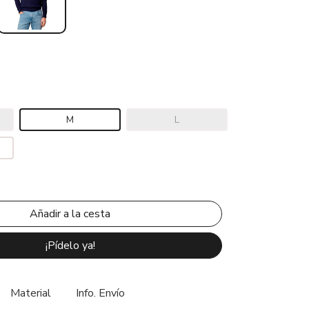
M
L
¡Pídelo ya!
Material
Info. Envío