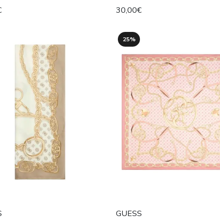
€
30,00€
25%
S
GUESS