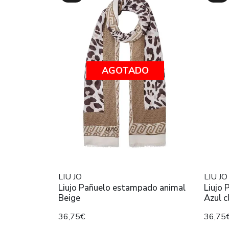
AGOTADO
LIU JO
LIU JO
Liujo Pañuelo estampado animal
Liujo
Beige
Azul c
36,75€
36,75