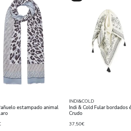
INDI&COLD
 Pañuelo estampado animal
Indi & Cold Fular bordados 
laro
Crudo
€
37,50€