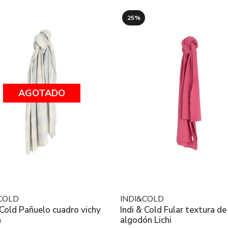
25%
AGOTADO
COLD
INDI&COLD
 Cold Pañuelo cuadro vichy
Indi & Cold Fular textura de
n
algodón Lichi