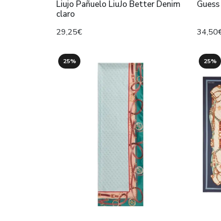
Liujo Pañuelo LiuJo Better Denim
Guess
claro
29,25€
34,50
25%
25%