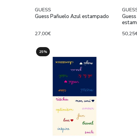
GUESS
GUES
Guess Pañuelo Azul estampado
Guess 
estam
27,00€
50,25
25%