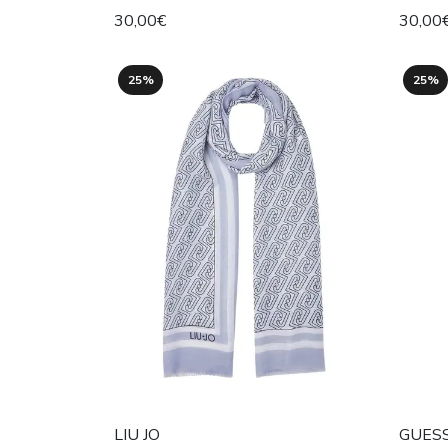
30,00€
30,00
25%
25%
LIU JO
GUES