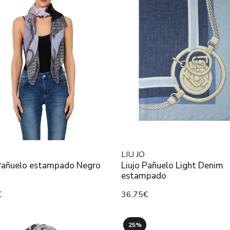
LIU JO
 Pañuelo estampado Negro
Liujo Pañuelo Light Denim
estampado
€
36,75€
25%