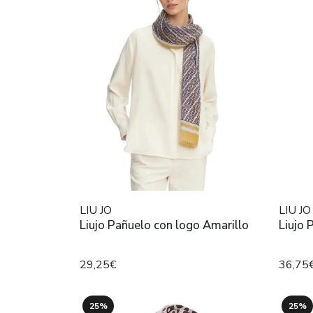
LIU JO
LIU JO
Liujo Pañuelo con logo Amarillo
Liujo
29,25€
36,75
25%
25%