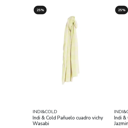
25%
25%
INDI&COLD
INDI&
Indi & Cold Pañuelo cuadro vichy
Indi &
Wasabi
Jazmi