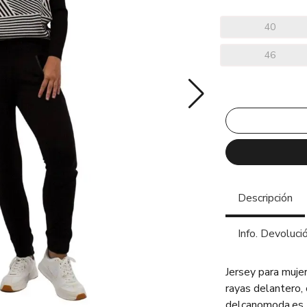
40
46
Descripción
Info. Devoluci
Jersey para muje
rayas delantero, 
delcanomoda.es