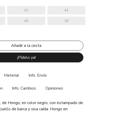
42
44
48
38
¡Pídelo ya!
Material
Info. Envío
ón
Info. Cambios
Opiniones
r, de Hongo, en color negro, con estampado de
cuello de barca y sisa caída. Hongo en