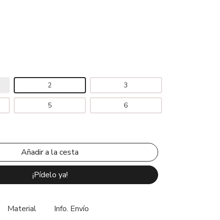
2
3
5
6
¡Pídelo ya!
Material
Info. Envío