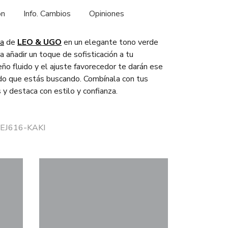
ón
Info. Cambios
Opiniones
da
de
LEO & UGO
en un elegante tono verde
ra añadir un toque de sofisticación a tu
eño fluido y el ajuste favorecedor te darán ese
do que estás buscando. Combínala con tus
 y destaca con estilo y confianza.
 EEJ616-KAKI