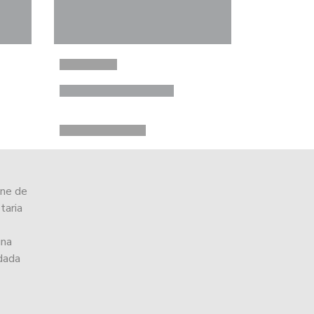
ine de
taria
una
ndada