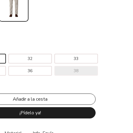
32
33
36
38
¡Pídelo ya!