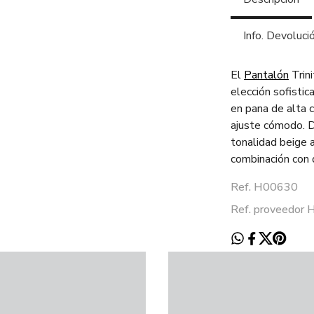
Info. Devoluci
El
Pantalón
Trini
elección sofistic
en pana de alta c
ajuste cómodo. Di
tonalidad beige a
combinación con 
Ref. H00630
Ref. proveedo