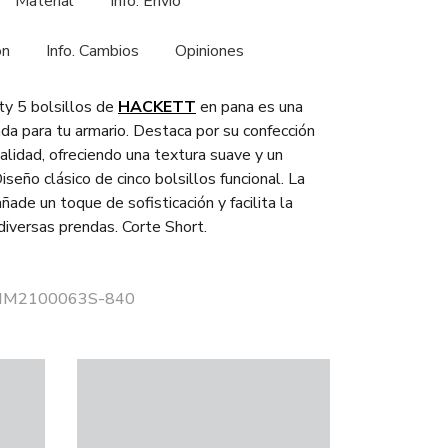
Material
Info. Envío
ón
Info. Cambios
Opiniones
ty 5 bolsillos de
HACKETT
en pana es una
ada para tu armario. Destaca por su confección
alidad, ofreciendo una textura suave y un
seño clásico de cinco bolsillos funcional. La
ñade un toque de sofisticación y facilita la
diversas prendas. Corte Short.
r HM2100063S-840