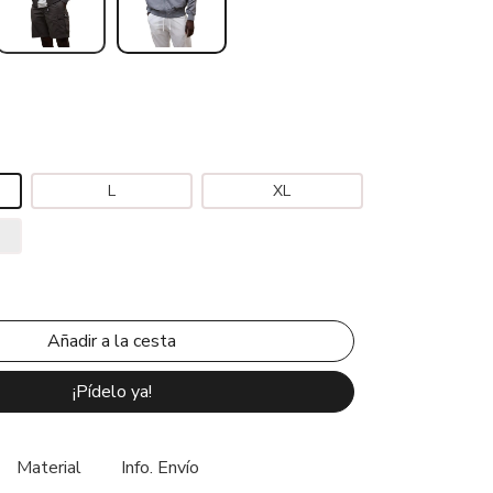
L
XL
¡Pídelo ya!
Material
Info. Envío