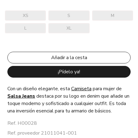
XS
S
M
L
XL
¡Pídelo ya!
Con un diseño elegante, esta
Camiseta
para mujer de
Salsa Jeans
destaca por su logo en denim que añade un
toque moderno y sofisticado a cualquier outfit. Es toda
una inversión esencial para tu armario de básicos.
Ref. H00028
Ref. proveedor 21011041-001