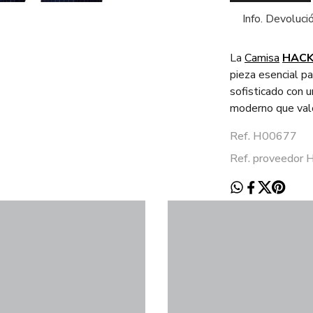
Info. Devoluci
La
Camisa
HAC
pieza esencial p
sofisticado con u
moderno que valor
Ref. H00677
Ref. proveedo