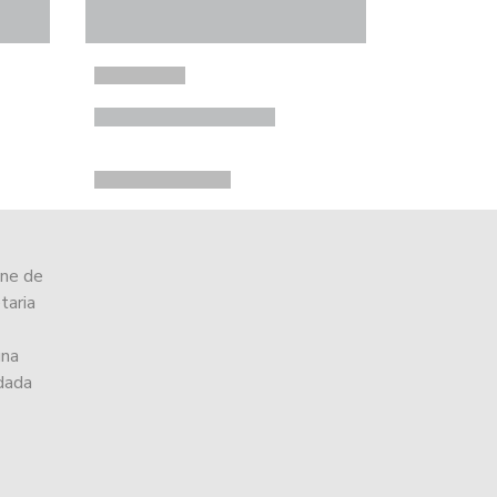
ine de
taria
una
ndada