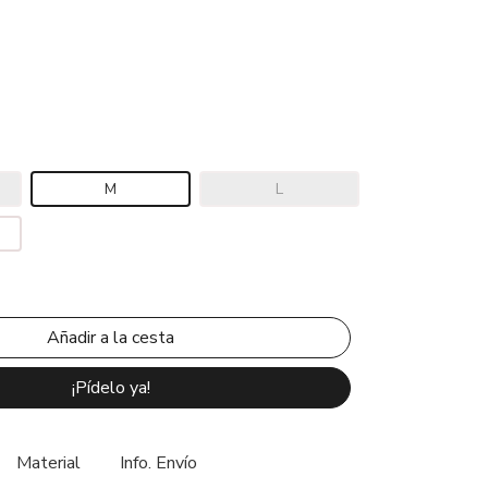
M
L
¡Pídelo ya!
Material
Info. Envío