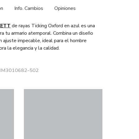
ón
Info. Cambios
Opiniones
KETT
de rayas Ticking Oxford en azul es una
ara tu armario atemporal. Combina un diseño
n ajuste impecable, ideal para el hombre
a la elegancia y la calidad.
r HM3010682-502