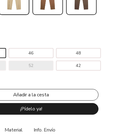
46
48
52
42
¡Pídelo ya!
Material
Info. Envío