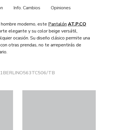
ón
Info. Cambios
Opiniones
l hombre moderno, este
Pantalón
AT.P.CO
rte elegante y su color beige versátil,
lquier ocasión. Su diseño clásico permite una
 con otras prendas, no te arrepentirás de
rio.
r 21BERLINO563TC506/TB