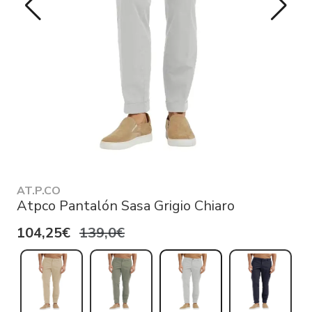
AT.P.CO
Atpco Pantalón Sasa Grigio Chiaro
104,25€
139,0€