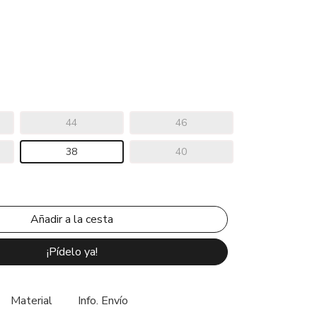
44
46
38
40
¡Pídelo ya!
Material
Info. Envío