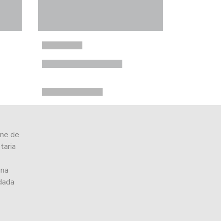
ine de
taria
una
ndada