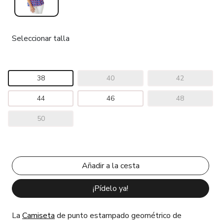
Seleccionar talla
38
40
42
44
46
48
50
¡Pídelo ya!
La
Camiseta
de punto estampado geométrico de