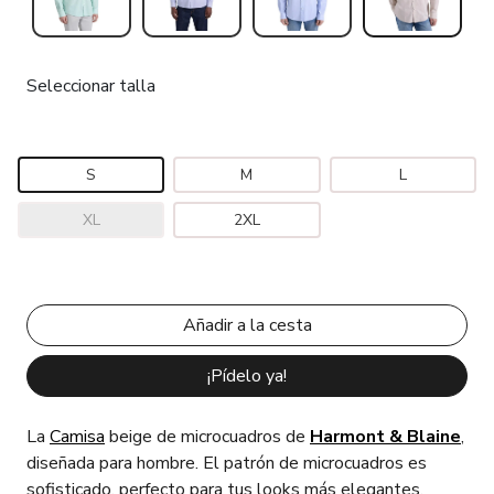
Seleccionar talla
S
M
L
XL
2XL
¡Pídelo ya!
La
Camisa
beige de microcuadros de
Harmont & Blaine
,
diseñada para hombre. El patrón de microcuadros es
sofisticado, perfecto para tus looks más elegantes.