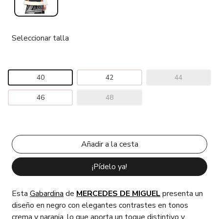
Seleccionar talla
40
42
44
46
48
¡Pídelo ya!
Esta
Gabardina
de
MERCEDES DE MIGUEL
presenta un
diseño en negro con elegantes contrastes en tonos
crema y naranja, lo que aporta un toque distintivo y