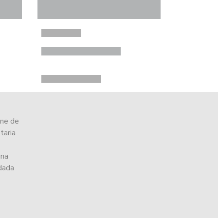
ine de
taria
una
ndada