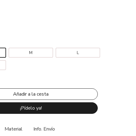
M
L
¡Pídelo ya!
Material
Info. Envío