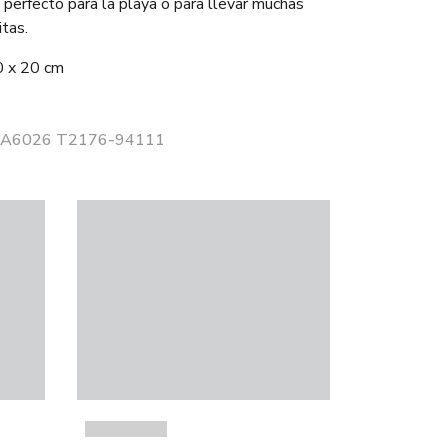
 perfecto para la playa o para llevar muchas
itas.
0 x 20 cm
r 2A6026 T2176-94111