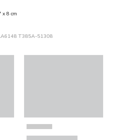
7 x 8 cm
r AA6148 T385A-51308