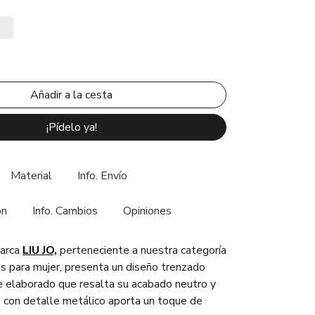
¡Pídelo ya!
Material
Info. Envío
ón
Info. Cambios
Opiniones
arca
LIU JO,
perteneciente a nuestra categoría
 para mujer, presenta un diseño trenzado
 elaborado que resalta su acabado neutro y
re con detalle metálico aporta un toque de