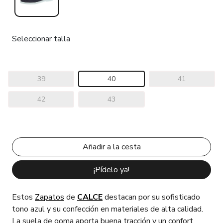
Seleccionar talla
39
40
41
42
43
¡Pídelo ya!
Estos
Zapatos
de
CALCE
destacan por su sofisticado
tono azul y su confección en materiales de alta calidad.
La suela de goma aporta buena tracción y un confort