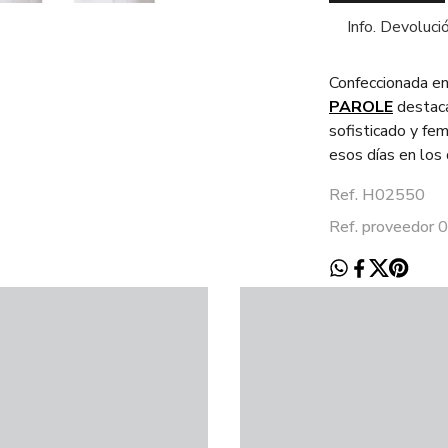
Info. Devoluci
Confeccionada en 
PAROLE
destaca
sofisticado y fe
esos días en los
Ref. H02550
Ref. proveedor