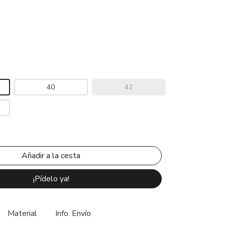
40
42
¡Pídelo ya!
Material
Info. Envío