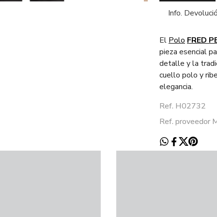
Info. Devoluci
El
Polo
FRED P
pieza esencial pa
detalle y la trad
cuello polo y rib
elegancia.
Ref. H02732
Ref. proveedor