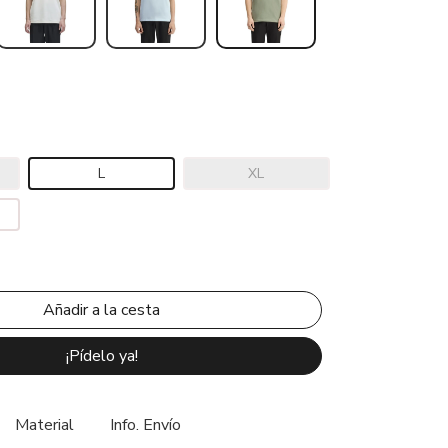
L
XL
¡Pídelo ya!
Material
Info. Envío