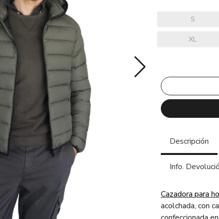
S
XL
Descripción
Info. Devoluci
Cazadora para h
acolchada, con ca
confeccionada en 