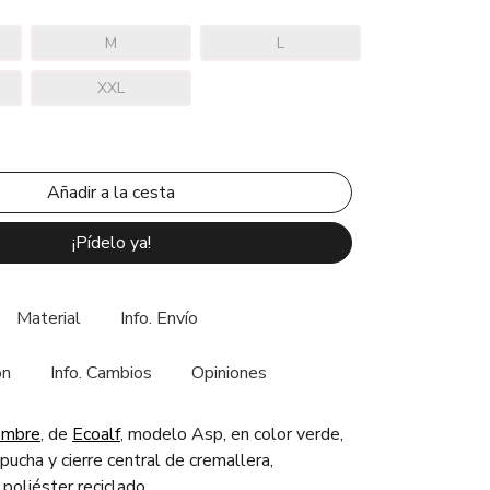
M
L
XXL
¡Pídelo ya!
Material
Info. Envío
ón
Info. Cambios
Opiniones
ombre
, de
Ecoalf
, modelo Asp, en color verde,
pucha y cierre central de cremallera,
poliéster reciclado.