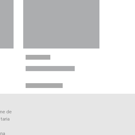
ine de
taria
una